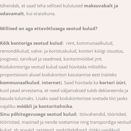
tähendab, et saad teha sellised kulutused
maksuvabalt ja
odavamalt
, kui eraisikuna.
Millised on aga ettevõtlusega seotud kulud?
Kõik kontoriga seotud kulud
: rent, kommunaalkulud,
remondikulud, valve- ja koristuskulud, kontori köögi sisustus,
joogivesi, tarvikud ja seadmed, kontorimööbel jmt.
Kodukontoriga seotud kulud saad hüvitada mõistliku
proportsiooni alusel kodukontori kasutamise eest (näiteks
kommunaalkulud
,
internet
). Saad hüvitada ka
korteri üüri
,
kuid pead arvestama, et need väljamaksed tuleb deklareerida ja
tasuda tulumaks. Lisaks saad kodukontorisse soetada töö jaoks
vajaliku
mööbli ja kontoritehnika
.
Sinu põhitegevusega seotud kulud:
töövahendid, tööriided,
tööriistad, masinad ja nende soetamise ning transpordiga seotud
kulud, sh arvutid, printerid, mobiiltelefonid, tööks vajalikud