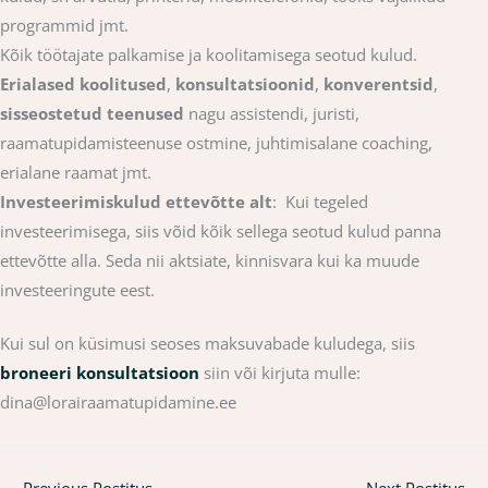
programmid jmt.
Kõik töötajate palkamise ja koolitamisega seotud kulud.
Erialased koolitused
,
konsultatsioonid
,
konverentsid
,
sisseostetud teenused
nagu assistendi, juristi,
raamatupidamisteenuse ostmine, juhtimisalane coaching,
erialane raamat jmt.
Investeerimiskulud ettevõtte alt
: Kui tegeled
investeerimisega, siis võid kõik sellega seotud kulud panna
ettevõtte alla. Seda nii aktsiate, kinnisvara kui ka muude
investeeringute eest.
Kui sul on küsimusi seoses maksuvabade kuludega, siis
broneeri konsultatsioon
siin või kirjuta mulle:
dina@lorairaamatupidamine.ee
←
Previous Postitus
Next Postitus
→