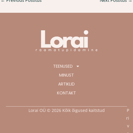
TEENUSED
MINUST
ARTIKLID
KONTAKT
Lorai OÜ © 2026 Kõik õigused kaitstud
P
ri
v