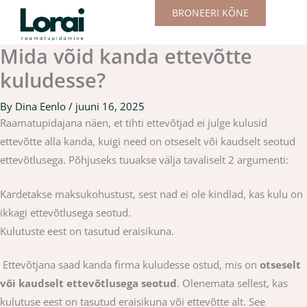
Skip
BRONEERI KÕNE
to
content
Mida võid kanda ettevõtte
kuludesse?
By
Dina Eenlo
/
juuni 16, 2025
Raamatupidajana näen, et tihti ettevõtjad ei julge kulusid
ettevõtte alla kanda, kuigi need on otseselt või kaudselt seotud
ettevõtlusega. Põhjuseks tuuakse välja tavaliselt 2 argumenti:
Kardetakse maksukohustust, sest nad ei ole kindlad, kas kulu on
ikkagi ettevõtlusega seotud.
Kulutuste eest on tasutud eraisikuna.
Ettevõtjana saad kanda firma kuludesse ostud, mis on
otseselt
või kaudselt ettevõtlusega seotud
. Olenemata sellest, kas
kulutuse eest on tasutud eraisikuna või ettevõtte alt. See